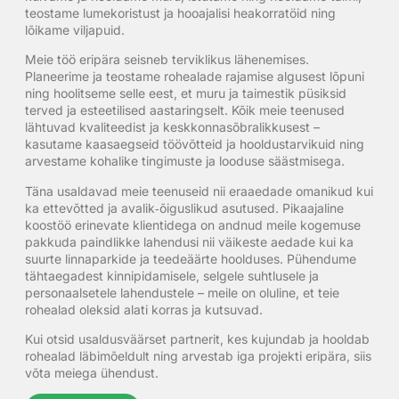
teostame lumekoristust ja hooajalisi heakorratöid ning
lõikame viljapuid.
Meie töö eripära seisneb terviklikus lähenemises.
Planeerime ja teostame rohealade rajamise algusest lõpuni
ning hoolitseme selle eest, et muru ja taimestik püsiksid
terved ja esteetilised aastaringselt. Kõik meie teenused
lähtuvad kvaliteedist ja keskkonnasõbralikkusest –
kasutame kaasaegseid töövõtteid ja hooldustarvikuid ning
arvestame kohalike tingimuste ja looduse säästmisega.
Täna usaldavad meie teenuseid nii eraaedade omanikud kui
ka ettevõtted ja avalik‑õiguslikud asutused. Pikaajaline
koostöö erinevate klientidega on andnud meile kogemuse
pakkuda paindlikke lahendusi nii väikeste aedade kui ka
suurte linnaparkide ja teedeäärte hoolduses. Pühendume
tähtaegadest kinnipidamisele, selgele suhtlusele ja
personaalsetele lahendustele – meile on oluline, et teie
rohealad oleksid alati korras ja kutsuvad.
Kui otsid usaldusväärset partnerit, kes kujundab ja hooldab
rohealad läbimõeldult ning arvestab iga projekti eripära, siis
võta meiega ühendust.