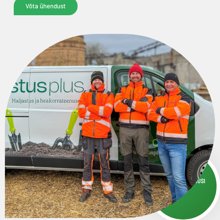
Võta ühendust
10
+
AASTAT KOGEMUSI