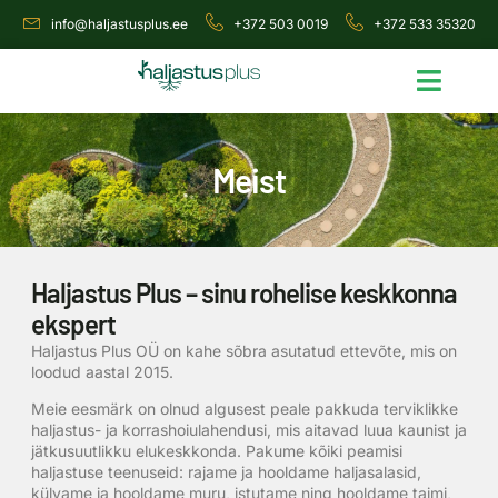
info@haljastusplus.ee
+372 503 0019
+372 533 35320
Meist
Haljastus Plus – sinu rohelise keskkonna
ekspert
Haljastus Plus OÜ on kahe sõbra asutatud ettevõte, mis on
loodud aastal 2015.
Meie eesmärk on olnud algusest peale pakkuda terviklikke
haljastus- ja korrashoiulahendusi, mis aitavad luua kaunist ja
jätkusuutlikku elukeskkonda. Pakume kõiki peamisi
haljastuse teenuseid: rajame ja hooldame haljasalasid,
külvame ja hooldame muru, istutame ning hooldame taimi,