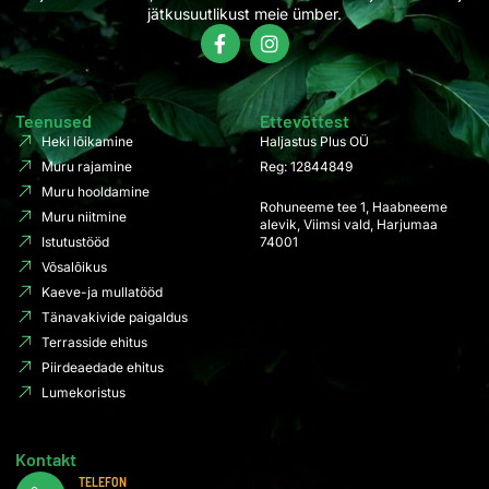
jätkusuutlikust meie ümber.
Teenused
Ettevõttest
Heki lõikamine
Haljastus Plus OÜ
Muru rajamine
Reg: 12844849
Muru hooldamine
Rohuneeme tee 1, Haabneeme
Muru niitmine
alevik, Viimsi vald, Harjumaa
Istutustööd
74001
Võsalõikus
Kaeve-ja mullatööd
Tänavakivide paigaldus
Terrasside ehitus
Piirdeaedade ehitus
Lumekoristus
Kontakt
TELEFON