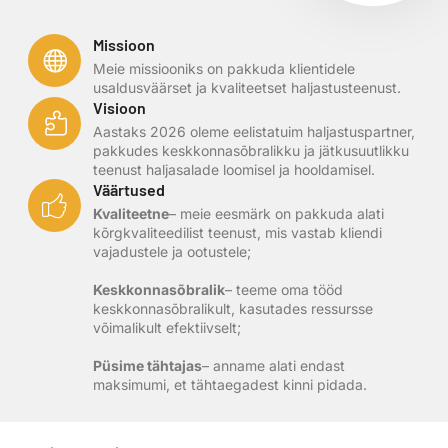
Missioon
Meie missiooniks on pakkuda klientidele
usaldusväärset ja kvaliteetset haljastusteenust.
Visioon
Aastaks 2026 oleme eelistatuim haljastuspartner,
pakkudes keskkonnasõbralikku ja jätkusuutlikku
teenust haljasalade loomisel ja hooldamisel.
Väärtused
Kvaliteetne
– meie eesmärk on pakkuda alati
kõrgkvaliteedilist teenust, mis vastab kliendi
vajadustele ja ootustele;
Keskkonnasõbralik
– teeme oma tööd
keskkonnasõbralikult, kasutades ressursse
võimalikult efektiivselt;
Püsime tähtajas
– anname alati endast
maksimumi, et tähtaegadest kinni pidada.